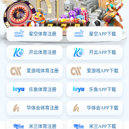
缺席印尼公开赛
2026-08-01
9 次阅读
腾讯电竞宣布首届“电竞奥运会”2027年举办，传统体
育与电竞融合前景几何？
2026-08-01
10 次阅读