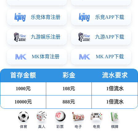
张本智和对阵国乒胜率突破35%，日乒男单历史最强
数据浮现
2026-07-31
11 次阅读